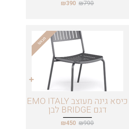
₪
790
₪
390
מבצע!
כיסא גינה מעוצב EMO ITALY
דגם BRIDGE לבן
₪
900
₪
450