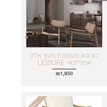
כורסא מעוצבת מעץ אלון
אמריקאי LEISURE
₪
1,850
מבצע!