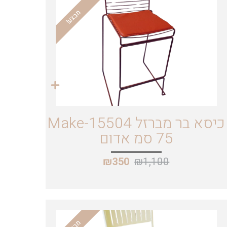
מבצע!
כיסא בר מברזל Make-15504
75 סמ אדום
₪
1,100
₪
350