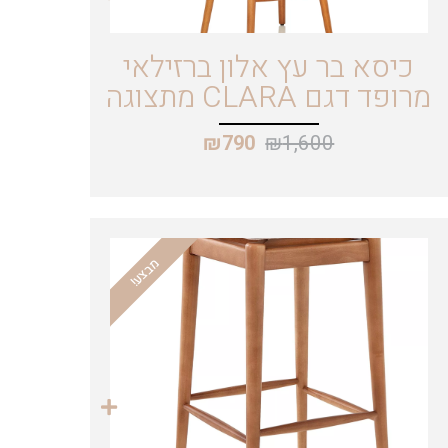
כיסא בר עץ אלון ברזילאי
מרופד דגם CLARA מתצוגה
₪
1,600
₪
790
מבצע!