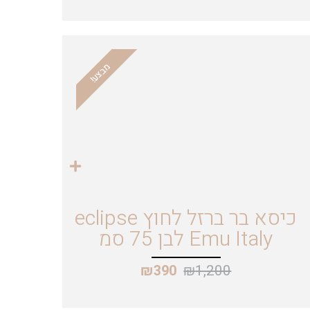
מבצע!
כיסא בר ברזל לחוץ eclipse
Emu Italy לבן 75 סמ
₪
1,200
₪
390