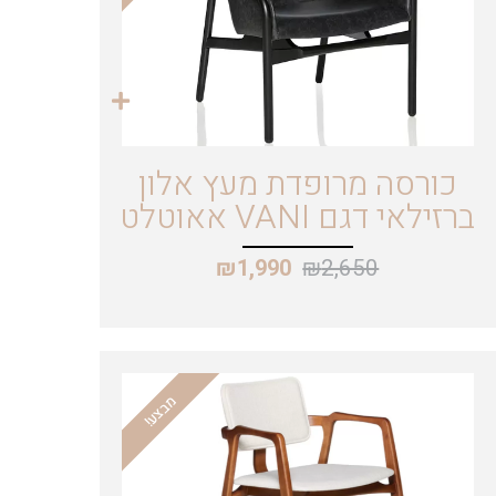
כורסה מרופדת מעץ אלון
ברזילאי דגם VANI אאוטלט
₪
2,650
₪
1,990
מבצע!