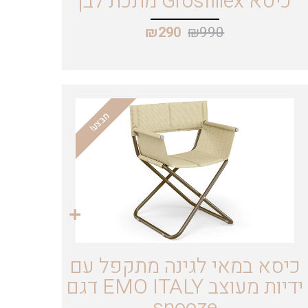
כיסא Grosfillex מתכת לבן
₪
990
₪
290
מבצע!
כיסא במאי לגינה מתקפל עם
ידיות מעוצב EMO ITALY דגם
snooze