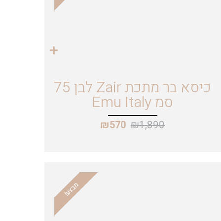
כיסא בר מתכת Zair לבן 75
סמ Emu Italy
₪
1,890
₪
570
מבצע!