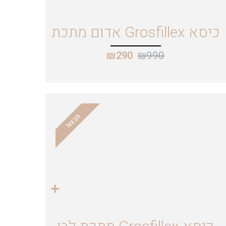
כיסא Grosfillex אדום מתכת
₪
990
₪
290
מבצע!