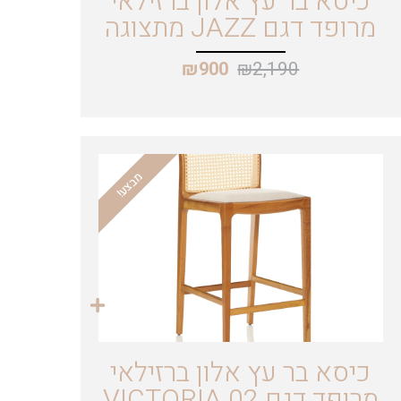
כיסא בר עץ אלון ברזילאי
מרופד דגם JAZZ מתצוגה
₪
2,190
₪
900
מבצע!
כיסא בר עץ אלון ברזילאי
מרופד דגם VICTORIA 02