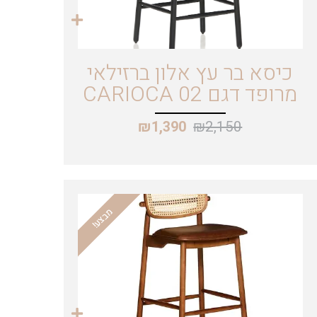
כיסא בר עץ אלון ברזילאי
מרופד דגם CARIOCA 02
₪
2,150
₪
1,390
מבצע!