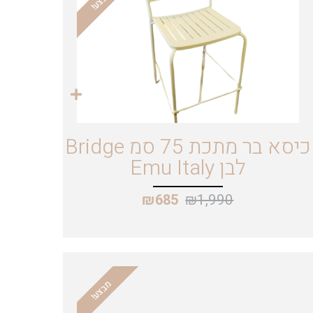
מבצע!
כיסא בר מתכת 75 סמ Bridge
לבן Emu Italy
₪
1,990
₪
685
מבצע!