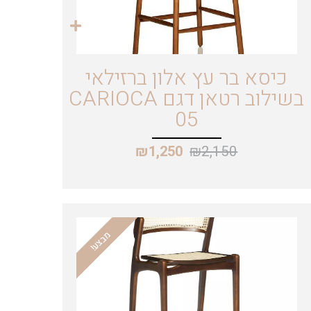
כיסא בר עץ אלון ברזילאי
בשילוב רטאן דגם CARIOCA
05
₪
2,150
₪
1,250
מבצע!