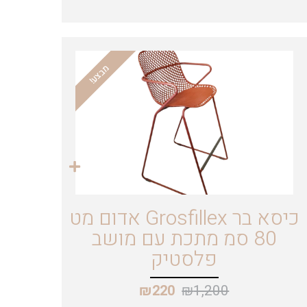
מבצע!
כיסא בר Grosfillex אדום מט
80 סמ מתכת עם מושב
פלסטיק
₪
1,200
₪
220