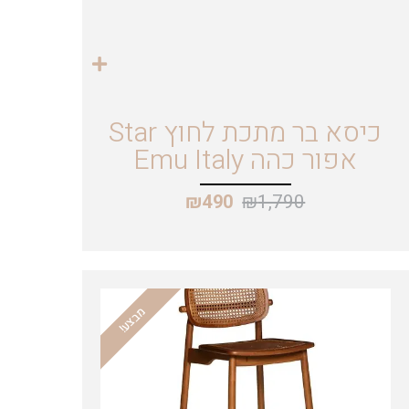
כיסא בר מתכת לחוץ Star
אפור כהה Emu Italy
₪
1,790
₪
490
מבצע!