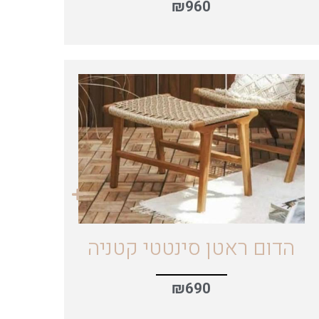
₪
960
הדום ראטן סינטטי קטניה
₪
690