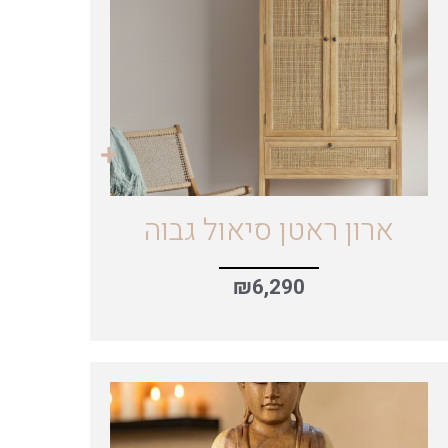
ארון ראטן סיאול גבוה
₪
6,290