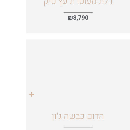
דלת מעוטרת עץ טיק
₪
8,790
הדום כבשה ג'ון