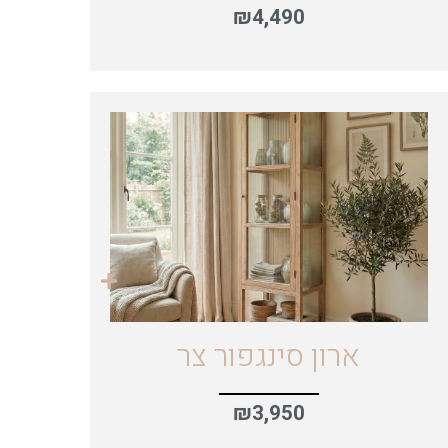
₪
4,490
ארון סינגפור צר
₪
3,950