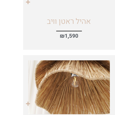
אהיל ראטן וויב
₪
1,590