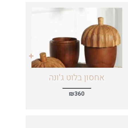
אחסון בלוט ג'ונה
₪
360