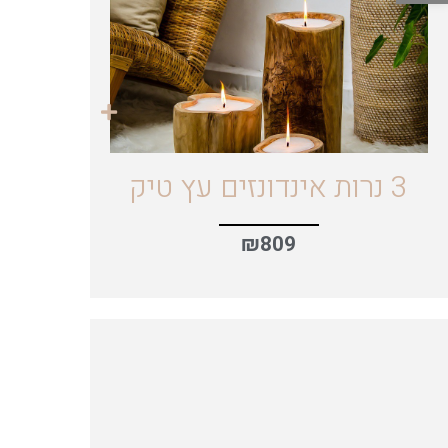
3 נרות אינדונזים עץ טיק
₪
809