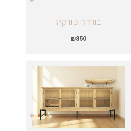
בודהה טורקיז
₪
850