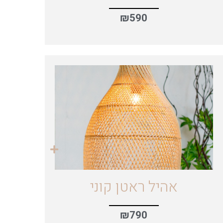
₪
590
אהיל ראטן קוני
₪
790