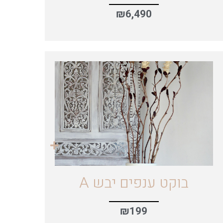
₪
6,490
בוקט ענפים יבש A
₪
199