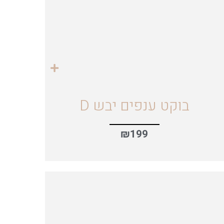
בוקט ענפים יבש D
₪
199