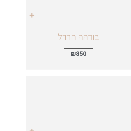
בודהה חרדל
₪
850