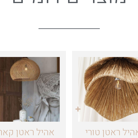
היל ראטן טורי
אהיל ראטן קאר