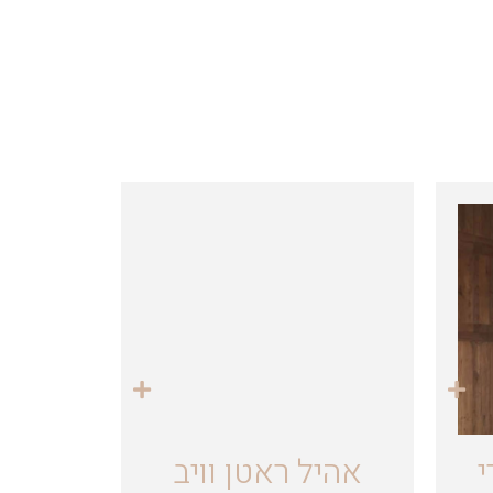
י
אהיל ראטן וויב