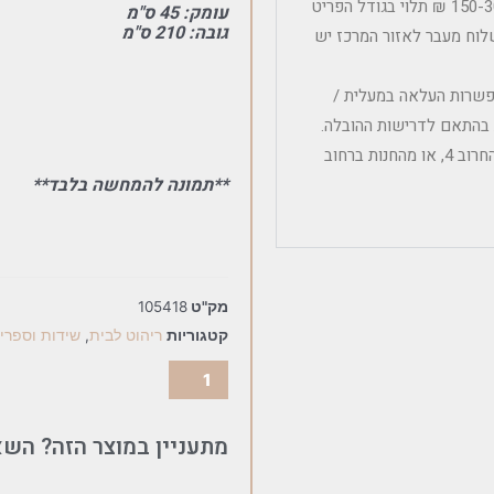
עלות משלוח לפריטים קטנים ובינוניים ללא הרכבה הינה בין 150-300 ₪ תלוי בגודל הפריט
עומק: 45 ס"מ
גובה: 210 ס"מ
לוח מעבר לאזור המרכז יש
אפשרות העלאה במעלית /
ת בהתאם לדרישות ההובלה.
איסוף עצמי אפשרי מהמחסן הלוגיסטי במושב אודים – רחוב החרוב 4, או מהחנות ברחוב
**תמונה להמחשה בלבד**
מק"ט
105418
קטגוריות
ריהוט לבית
,
שידות וספרי
מתעניין במוצר הזה? השא