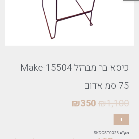
כיסא בר מברזל Make-15504
75 סמ אדום
₪
350
₪
1,100
מק"ט
SKDCST0023