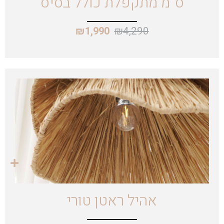
ס"מ מתקפלת כולל בסיס
₪
4,290
₪
1,990
אהיל ראטן טורי