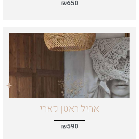
₪
650
אהיל ראטן קארי
₪
590