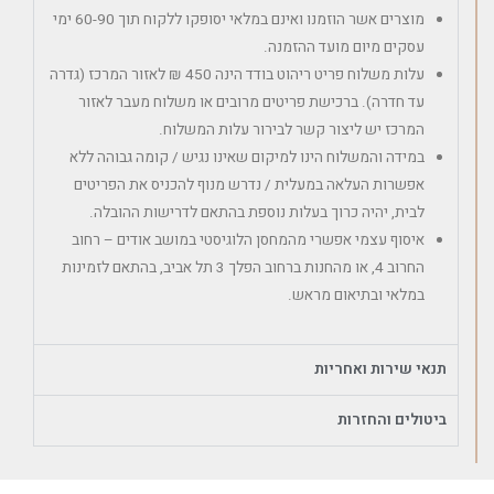
מוצרים אשר הוזמנו ואינם במלאי יסופקו ללקוח תוך 60-90 ימי
עסקים מיום מועד ההזמנה.
עלות משלוח פריט ריהוט בודד הינה 450 ₪ לאזור המרכז (גדרה
עד חדרה). ברכישת פריטים מרובים או משלוח מעבר לאזור
המרכז יש ליצור קשר לבירור עלות המשלוח.
במידה והמשלוח הינו למיקום שאינו נגיש / קומה גבוהה ללא
אפשרות העלאה במעלית / נדרש מנוף להכניס את הפריטים
לבית, יהיה כרוך בעלות נוספת בהתאם לדרישות ההובלה.
איסוף עצמי אפשרי מהמחסן הלוגיסטי במושב אודים – רחוב
החרוב 4, או מהחנות ברחוב הפלך 3 תל אביב, בהתאם לזמינות
במלאי ובתיאום מראש.
תנאי שירות ואחריות
ביטולים והחזרות