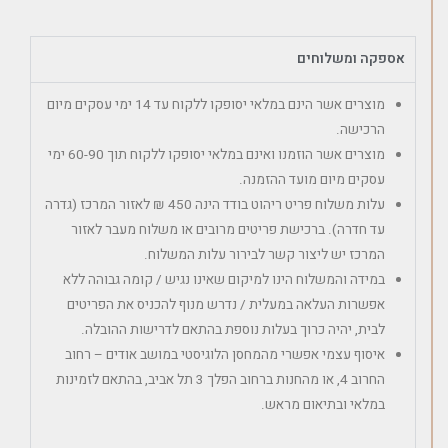
אספקה ומשלוחים
מוצרים אשר הינם במלאי יסופקו ללקוח עד 14 ימי עסקים מיום
הרכישה.
מוצרים אשר הוזמנו ואינם במלאי יסופקו ללקוח תוך 60-90 ימי
עסקים מיום מועד ההזמנה.
עלות משלוח פריט ריהוט בודד הינה 450 ₪ לאזור המרכז (גדרה
עד חדרה). ברכישת פריטים מרובים או משלוח מעבר לאזור
המרכז יש ליצור קשר לבירור עלות המשלוח.
במידה והמשלוח הינו למיקום שאינו נגיש / קומה גבוהה ללא
אפשרות העלאה במעלית / נדרש מנוף להכניס את הפריטים
לבית, יהיה כרוך בעלות נוספת בהתאם לדרישות ההובלה.
איסוף עצמי אפשרי מהמחסן הלוגיסטי במושב אודים – רחוב
החרוב 4, או מהחנות ברחוב הפלך 3 תל אביב, בהתאם לזמינות
במלאי ובתיאום מראש.