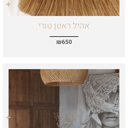
אהיל ראטן טורי
₪
650