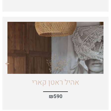
אהיל ראטן קארי
₪
590