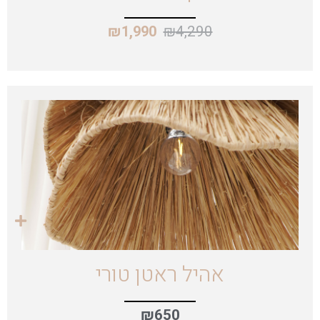
₪
4,290
₪
1,990
אהיל ראטן טורי
₪
650