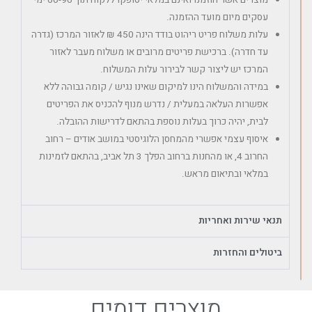
מוצרים אשר הוזמנו ואינם במלאי יסופקו ללקוח תוך 60-90 ימי
עסקים מיום מועד ההזמנה.
עלות משלוח פריט ריהוט בודד הינה 450 ₪ לאזור המרכז (גדרה
עד חדרה). ברכישת פריטים מרובים או משלוח מעבר לאזור
המרכז יש ליצור קשר לבירור עלות המשלוח.
במידה והמשלוח הינו למיקום שאינו נגיש / קומה גבוהה ללא
אפשרות העלאה במעלית / נדרש מנוף להכניס את הפריטים
לבית, יהיה כרוך בעלות נוספת בהתאם לדרישות ההובלה.
איסוף עצמי אפשרי מהמחסן הלוגיסטי במושב אודים – רחוב
החרוב 4, או מהחנות ברחוב הפלך 3 תל אביב, בהתאם לזמינות
במלאי ובתיאום מראש.
תנאי שירות ואחריות
ביטולים והחזרות
מוצרים דומים