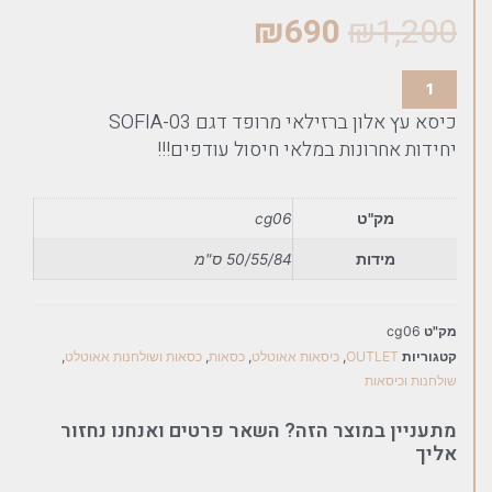
₪
690
₪
1,200
כיסא עץ אלון ברזילאי מרופד דגם SOFIA-03
יחידות אחרונות במלאי חיסול עודפים!!!
מק"ט
cg06
מידות
50/55/84 ס"מ
מק"ט
cg06
קטגוריות
OUTLET
,
כיסאות אאוטלט
,
כסאות
,
כסאות ושולחנות אאוטלט
,
שולחנות וכיסאות
מתעניין במוצר הזה? השאר פרטים ואנחנו נחזור
אליך