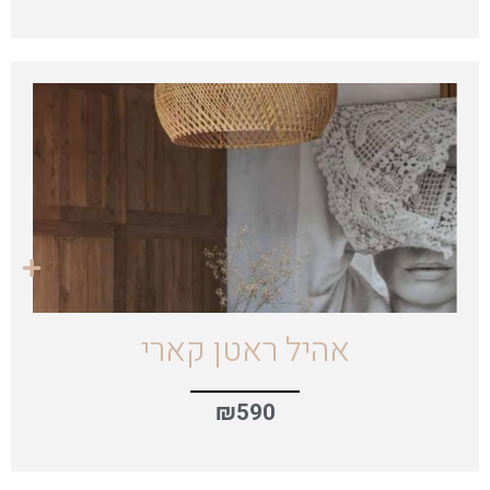
אהיל ראטן קארי
₪
590