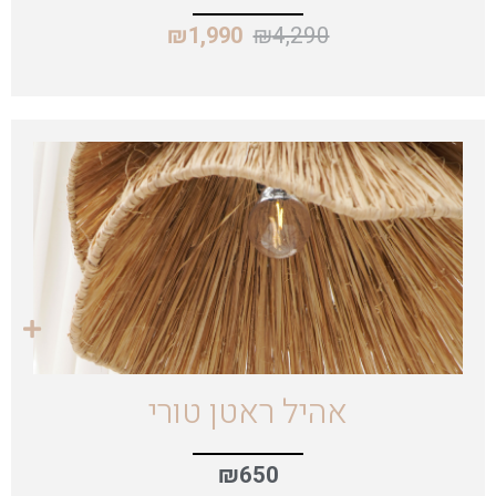
₪
4,290
₪
1,990
אהיל ראטן טורי
₪
650