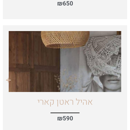
₪
650
אהיל ראטן קארי
₪
590