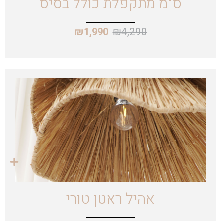
ס"מ מתקפלת כולל בסיס
₪
4,290
₪
1,990
אהיל ראטן טורי