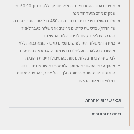
מוצרים אשר הוזמנו ואינם במלאי יסופקו ללקוח תוך 60-90 ימי
עסקים מיום מועד ההזמנה.
עלות משלוח פריט ריהוט בודד הינה 450 ₪ לאזור המרכז (גדרה
עד חדרה). ברכישת פריטים מרובים או משלוח מעבר לאזור
המרכז יש ליצור קשר לבירור עלות המשלוח.
במידה והמשלוח הינו למיקום שאינו נגיש / קומה גבוהה ללא
אפשרות העלאה במעלית / נדרש מנוף להכניס את הפריטים
לבית, יהיה כרוך בעלות נוספת בהתאם לדרישות ההובלה.
איסוף עצמי אפשרי מהמחסן הלוגיסטי במושב אודים – רחוב
החרוב 4, או מהחנות ברחוב הפלך 3 תל אביב, בהתאם לזמינות
במלאי ובתיאום מראש.
תנאי שירות ואחריות
ביטולים והחזרות