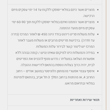
מוצרים אשר הינם במלאי יסופקו ללקוח עד 14 ימי עסקים מיום
הרכישה.
מוצרים אשר הוזמנו ואינם במלאי יסופקו ללקוח תוך 60-90 ימי
עסקים מיום מועד ההזמנה.
עלות משלוח פריט ריהוט בודד הינה 450 ₪ לאזור המרכז (גדרה
עד חדרה). ברכישת פריטים מרובים או משלוח מעבר לאזור
המרכז יש ליצור קשר לבירור עלות המשלוח.
במידה והמשלוח הינו למיקום שאינו נגיש / קומה גבוהה ללא
אפשרות העלאה במעלית / נדרש מנוף להכניס את הפריטים
לבית, יהיה כרוך בעלות נוספת בהתאם לדרישות ההובלה.
איסוף עצמי אפשרי מהמחסן הלוגיסטי במושב אודים – רחוב
החרוב 4, או מהחנות ברחוב הפלך 3 תל אביב, בהתאם לזמינות
במלאי ובתיאום מראש.
תנאי שירות ואחריות