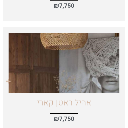
₪
7,750
אהיל ראטן קארי
₪
7,750