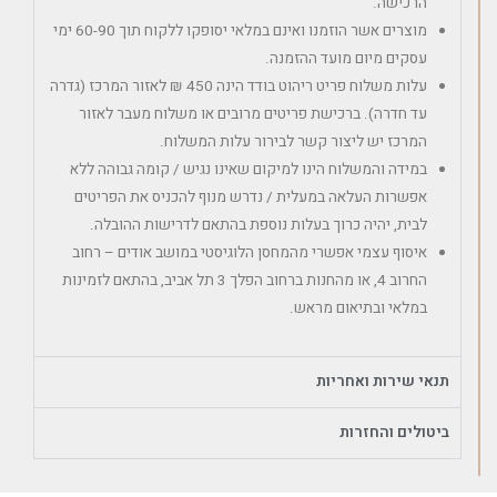
הרכישה.
מוצרים אשר הוזמנו ואינם במלאי יסופקו ללקוח תוך 60-90 ימי
עסקים מיום מועד ההזמנה.
עלות משלוח פריט ריהוט בודד הינה 450 ₪ לאזור המרכז (גדרה
עד חדרה). ברכישת פריטים מרובים או משלוח מעבר לאזור
המרכז יש ליצור קשר לבירור עלות המשלוח.
במידה והמשלוח הינו למיקום שאינו נגיש / קומה גבוהה ללא
אפשרות העלאה במעלית / נדרש מנוף להכניס את הפריטים
לבית, יהיה כרוך בעלות נוספת בהתאם לדרישות ההובלה.
איסוף עצמי אפשרי מהמחסן הלוגיסטי במושב אודים – רחוב
החרוב 4, או מהחנות ברחוב הפלך 3 תל אביב, בהתאם לזמינות
במלאי ובתיאום מראש.
תנאי שירות ואחריות
ביטולים והחזרות