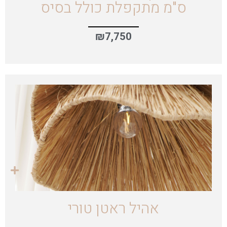
ס"מ מתקפלת כולל בסיס
₪
7,750
אהיל ראטן טורי