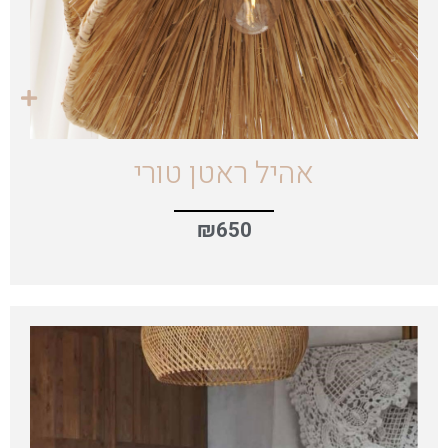
אהיל ראטן טורי
₪
650