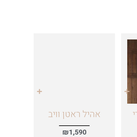
י
אהיל ראטן וויב
₪
1,590