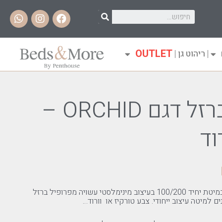
OUTLET
ריהוט גן
מיטת יחיד ברזל דגם ORCHID –
וד
חדר שינה לילד/ה שלכם מתחיל במיטת יחיד 100/200 בעיצוב מינימלסטי עשויה מפרופיל ברזל
למיטה עיצוב ייחודי. צבע טורקיז או וורוד…