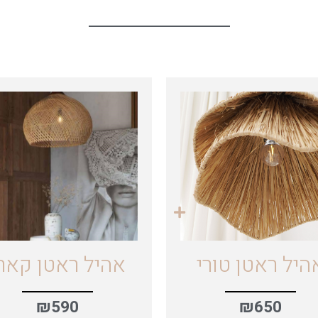
היל ראטן טורי
אהיל ראטן קאר
₪
590
₪
650