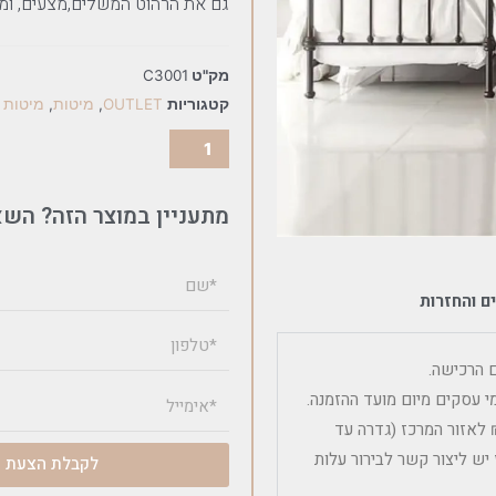
גם את הרהוט המשלים,מצעים, ומז
מק"ט
C3001
קטגוריות
OUTLET
,
מיטות
,
מיטות 
מתעניין במוצר הזה? השא
ם והחזרות
שלוח פריט ריהוט בודד כולל הרכבה הינה 600 – 450 ₪ לאזור המרכז (גדרה עד
יש ליצור קשר לבירור עלות
לקבלת הצעת מ