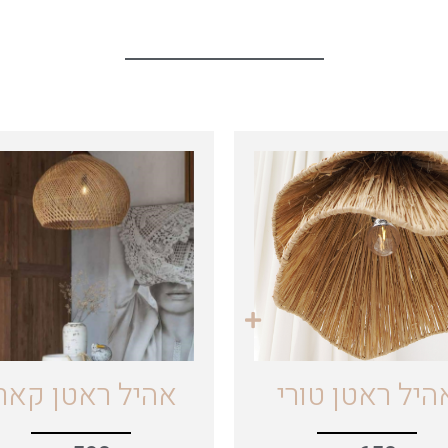
היל ראטן טורי
אהיל ראטן קאר