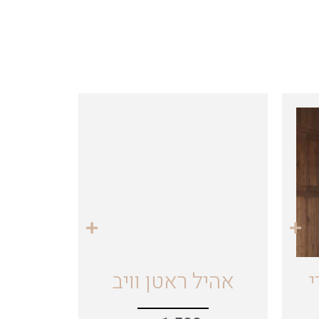
י
אהיל ראטן וויב