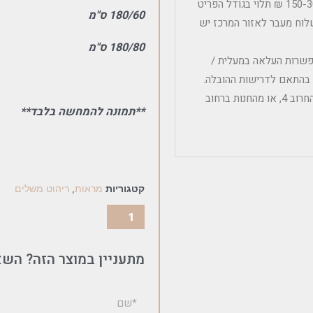
עלות משלוח לפריטים קטנים ובינוניים ללא הרכבה הינה בין 150-300 ₪ תלוי בגודל הפריט
180/60 ס"מ
לוח מעבר לאזור המרכז יש
180/80 ס"מ
אפשרות העלאה במעלית /
ת בהתאם לדרישות ההובלה.
איסוף עצמי אפשרי מהמחסן הלוגיסטי במושב אודים – רחוב החרוב 4, או מהחנות ברחוב
**תמונה להמחשה בלבד**
קטגוריות
מראות
,
ריהוט משלים
מתעניין במוצר הזה? השא