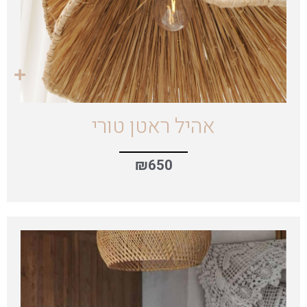
אהיל ראטן טורי
₪
650