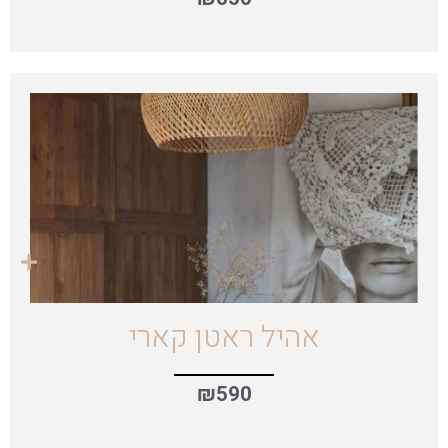
אהיל ראטן קארי
₪
590