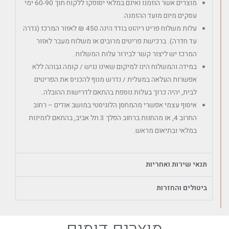
מוצרים אשר הוזמנו ואינם במלאי יסופקו ללקוח תוך 60-90 ימי
עסקים מיום מועד ההזמנה.
עלות משלוח פריט ריהוט בודד הינה 450 ₪ לאזור המרכז (גדרה
עד חדרה). ברכישת פריטים מרובים או משלוח מעבר לאזור
המרכז יש ליצור קשר לבירור עלות המשלוח.
במידה והמשלוח הינו למיקום שאינו נגיש / קומה גבוהה ללא
אפשרות העלאה במעלית / נדרש מנוף להכניס את הפריטים
לבית, יהיה כרוך בעלות נוספת בהתאם לדרישות ההובלה.
איסוף עצמי אפשרי מהמחסן הלוגיסטי במושב אודים – רחוב
החרוב 4, או מהחנות ברחוב הפלך 3 תל אביב, בהתאם לזמינות
במלאי ובתיאום מראש.
תנאי שירות ואחריות
ביטולים והחזרות