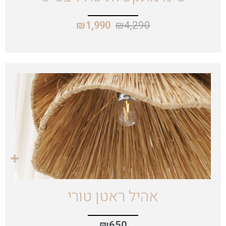
₪
4,290
₪
1,990
אהיל ראטן טורי
₪
650