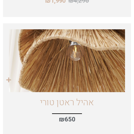
₪
4,290
₪
1,990
אהיל ראטן טורי
₪
650