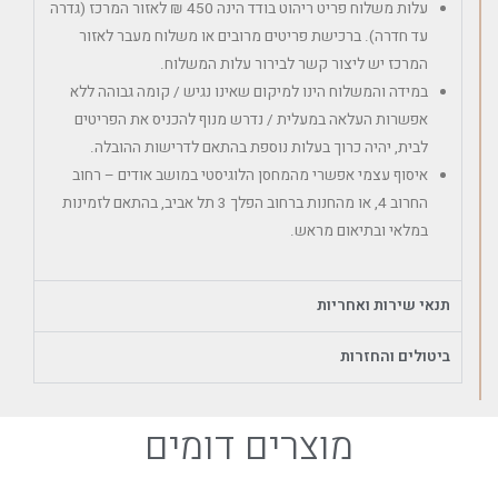
עלות משלוח פריט ריהוט בודד הינה 450 ₪ לאזור המרכז (גדרה
עד חדרה). ברכישת פריטים מרובים או משלוח מעבר לאזור
המרכז יש ליצור קשר לבירור עלות המשלוח.
במידה והמשלוח הינו למיקום שאינו נגיש / קומה גבוהה ללא
אפשרות העלאה במעלית / נדרש מנוף להכניס את הפריטים
לבית, יהיה כרוך בעלות נוספת בהתאם לדרישות ההובלה.
איסוף עצמי אפשרי מהמחסן הלוגיסטי במושב אודים – רחוב
החרוב 4, או מהחנות ברחוב הפלך 3 תל אביב, בהתאם לזמינות
במלאי ובתיאום מראש.
תנאי שירות ואחריות
ביטולים והחזרות
מוצרים דומים