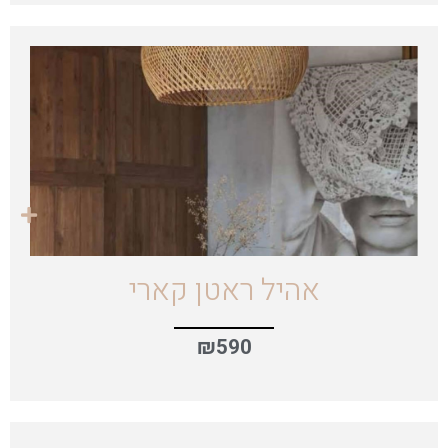
אהיל ראטן קארי
₪
590