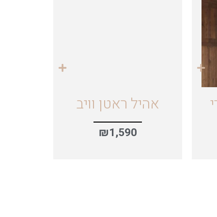
י
אהיל ראטן וויב
₪
1,590