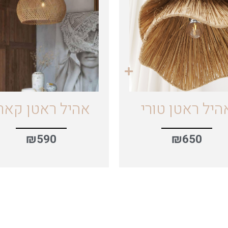
היל ראטן טורי
אהיל ראטן קאר
₪
590
₪
650