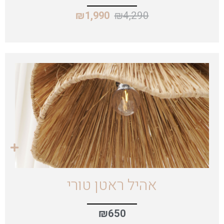
₪
4,290
₪
1,990
אהיל ראטן טורי
₪
650