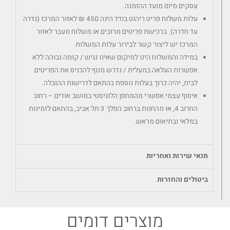
עסקים מיום מועד ההזמנה.
עלות משלוח פריט ריהוט בודד הינה 450 ₪ לאזור המרכז (גדרה
עד חדרה). ברכישת פריטים מרובים או משלוח מעבר לאזור
המרכז יש ליצור קשר לבירור עלות המשלוח.
במידה והמשלוח הינו למיקום שאינו נגיש / קומה גבוהה ללא
אפשרות העלאה במעלית / נדרש מנוף להכניס את הפריטים
לבית, יהיה כרוך בעלות נוספת בהתאם לדרישות ההובלה.
איסוף עצמי אפשרי מהמחסן הלוגיסטי במושב אודים – רחוב
החרוב 4, או מהחנות ברחוב הפלך 3 תל אביב, בהתאם לזמינות
במלאי ובתיאום מראש.
תנאי שירות ואחריות
ביטולים והחזרות
מוצרים דומים