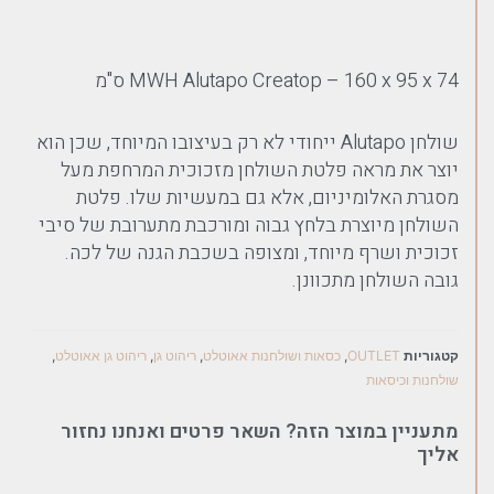
MWH Alutapo Creatop – 160 x 95 x 74 ס"מ
שולחן Alutapo ייחודי לא רק בעיצובו המיוחד, שכן הוא
יוצר את מראה פלטת השולחן מזכוכית המרחפת מעל
מסגרת האלומיניום, אלא גם במעשיות שלו. פלטת
השולחן מיוצרת בלחץ גבוה ומורכבת מתערובת של סיבי
זכוכית ושרף מיוחד, ומצופה בשכבת הגנה של לכה.
גובה השולחן מתכוונן.
קטגוריות
OUTLET
,
כסאות ושולחנות אאוטלט
,
ריהוט גן
,
ריהוט גן אאוטלט
,
שולחנות וכיסאות
מתעניין במוצר הזה? השאר פרטים ואנחנו נחזור
אליך