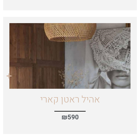
אהיל ראטן קארי
₪
590