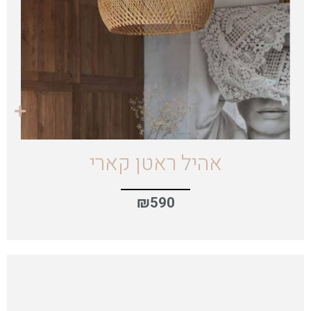
אהיל ראטן קארי
₪
590