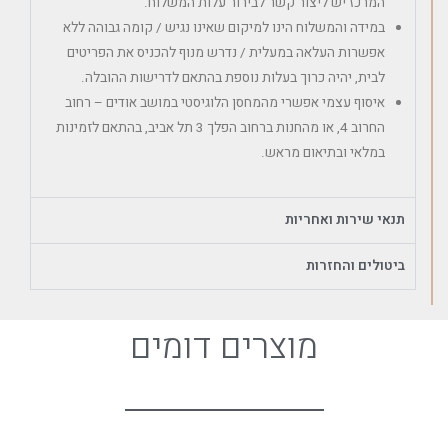
המרכז יש ליצור קשר לבירור עלות המשלוח.
במידה והמשלוח הינו למיקום שאינו נגיש / קומה גבוהה ללא
אפשרות העלאה במעלית / נדרש מנוף להכניס את הפריטים
לבית, יהיה כרוך בעלות נוספת בהתאם לדרישות ההובלה.
איסוף עצמי אפשרי מהמחסן הלוגיסטי במושב אודים – רחוב
החרוב 4, או מהחנות ברחוב הפלך 3 תל אביב, בהתאם לזמינות
במלאי ובתיאום מראש.
תנאי שירות ואחריות
ביטולים והחזרות
מוצרים דומים