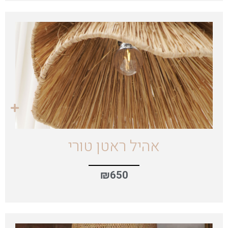
אהיל ראטן טורי
₪
650