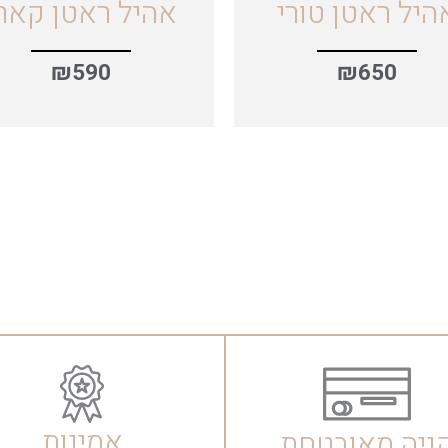
היל ראטן טורי
אהיל ראטן קאר
₪
590
₪
650
אמינות
ניה מאובטחת