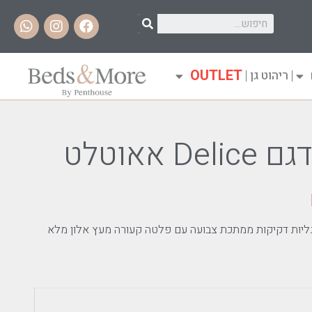
OUTLET
ריהוט גן
 אאוטלט