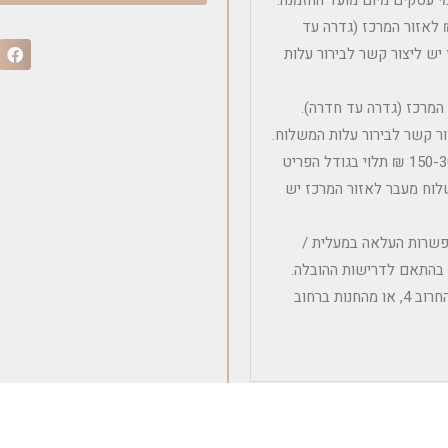
שלוח פריט ריהוט בודד כולל הרכבה הינה 600 – 450 ₪ לאזור המרכז (גדרה עד
יש ליצור קשר לבירור עלות
 בודד ללא הרכבה הינה 300 ₪ לאזור המרכז (גדרה עד חדרה).
ר קשר לבירור עלות המשלוח.
עלות משלוח לפריטים קטנים ובינוניים ללא הרכבה הינה בין 150-300 ₪ תלוי בגודל הפריט
לוח מעבר לאזור המרכז יש
אפשרות העלאה במעלית /
ת בהתאם לדרישות ההובלה.
איסוף עצמי אפשרי מהמחסן הלוגיסטי במושב אודים – רחוב החרוב 4, או מהחנות ברחוב