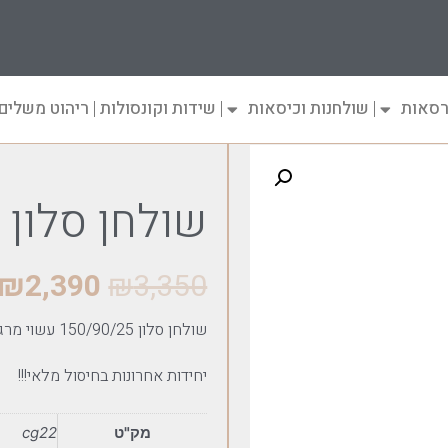
רסאות
שולחנות וכיסאות
שידות וקונסולות
ריהוט משלים
שולחן סלון דגם Delice
₪
2,390
₪
3,350
שולחן סלון 150/90/25 עשוי מרגליות דקיקות ממתכת צבועה עם פלטה קעורה מעץ אלון מלא
יחידות אחרונות בחיסול מלאי!!!
מק"ט
cg22