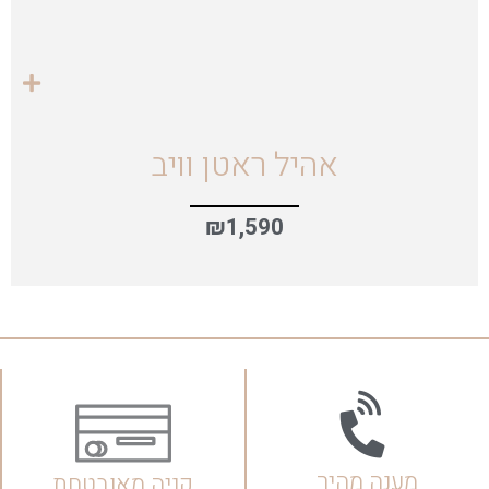
אהיל ראטן וויב
₪
1,590
מענה מהיר
קניה מאובטחת