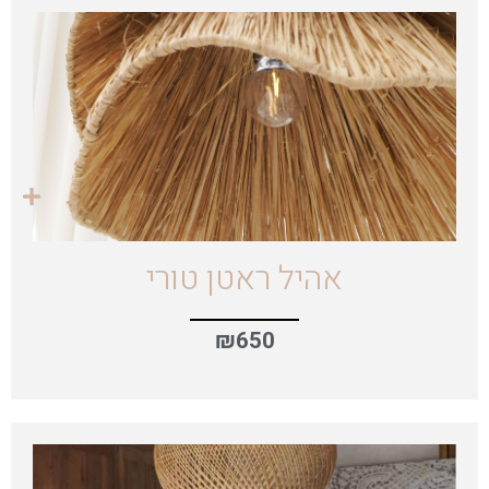
אהיל ראטן טורי
₪
650