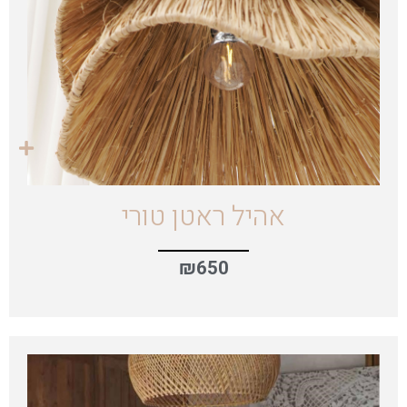
אהיל ראטן טורי
₪
650