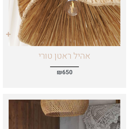
אהיל ראטן טורי
₪
650