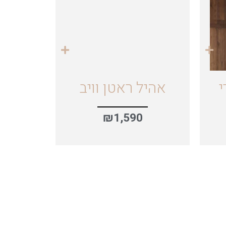
י
אהיל ראטן וויב
₪
1,590