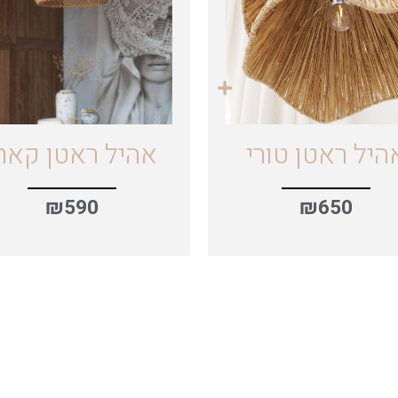
היל ראטן טורי
אהיל ראטן קאר
₪
590
₪
650