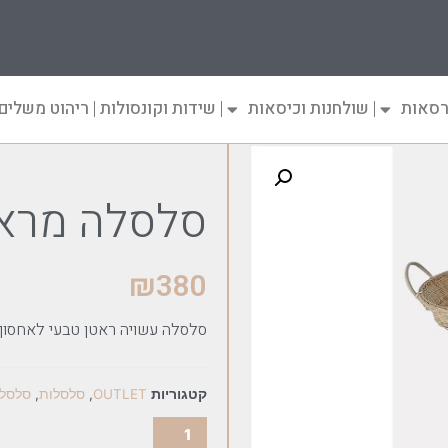
רסאות
שולחנות וכיסאות
שידות וקונסולות
ריהוט משלים
סלסלה מראטן 
₪
380
סלסלה עשויה ראטן טבעי לאחסון 
קטגוריות
OUTLET
,
סלסלות
,
סלסלו