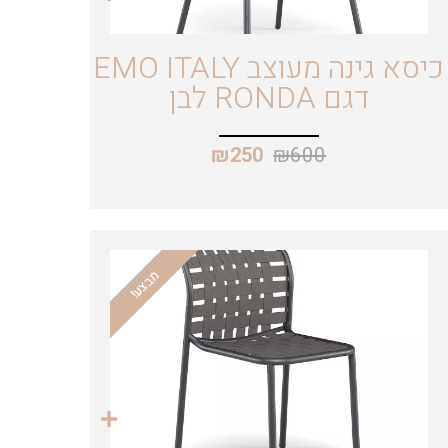
כיסא גינה מעוצב EMO ITALY
דגם RONDA לבן
₪
600
₪
250
מבצע!