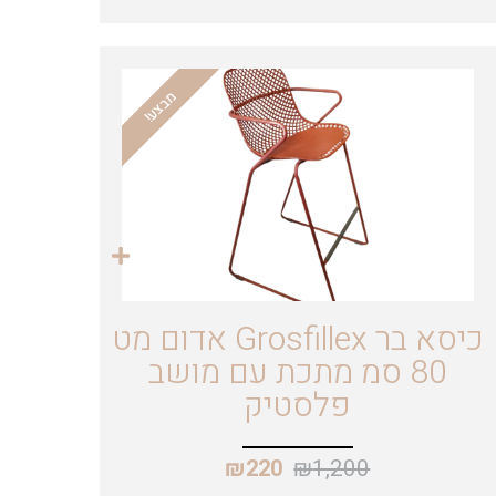
מבצע!
כיסא בר Grosfillex אדום מט
80 סמ מתכת עם מושב
פלסטיק
₪
1,200
₪
220