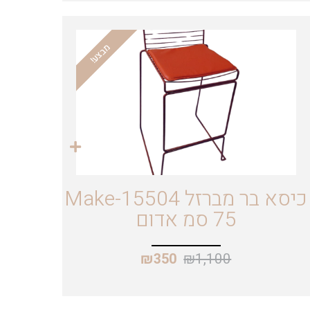
מבצע!
כיסא בר מברזל Make-15504
75 סמ אדום
₪
1,100
₪
350