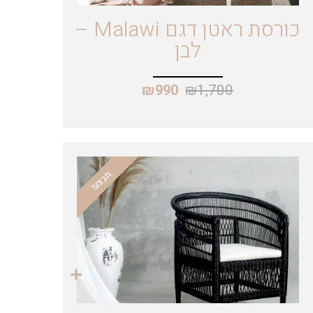
כורסת ראטן דגם Malawi –
לבן
₪
1,700
₪
990
מבצע!