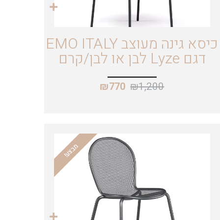
כיסא גינה מעוצב EMO ITALY
דגם Lyze לבן או לבן/קרם
₪
1,200
₪
770
מבצע!