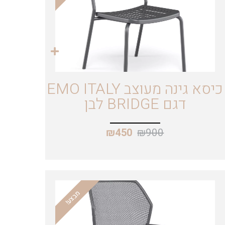
כיסא גינה מעוצב EMO ITALY
דגם BRIDGE לבן
₪
900
₪
450
מבצע!