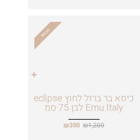
מבצע!
כיסא בר ברזל לחוץ eclipse
Emu Italy לבן 75 סמ
₪
1,200
₪
390