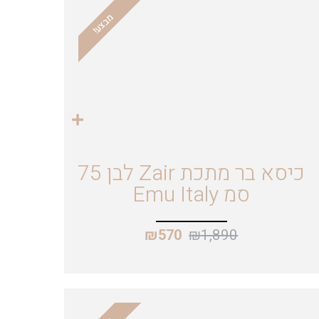
מבצע!
כיסא בר מתכת Zair לבן 75
סמ Emu Italy
₪
1,890
₪
570