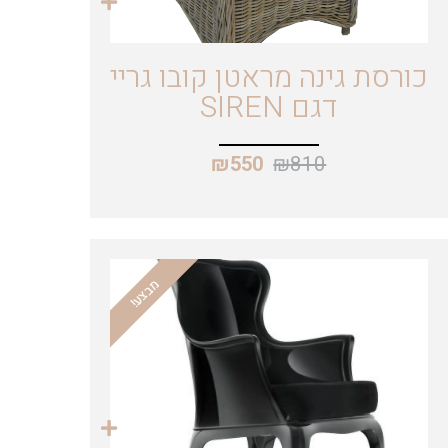
כורסת גינה מראטן קובו גריי
דגם SIREN
₪
810
₪
550
מבצע!