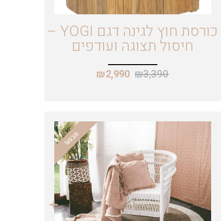
כורסת חוץ לגינה דגם YOGI –
חיסול תצוגה ועודפים
₪
3,390
₪
2,990
מבצע!