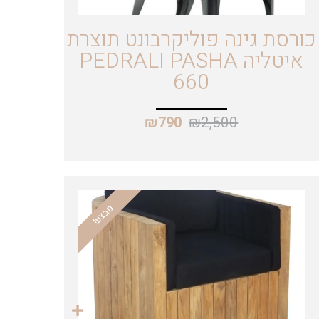
כורסת גינה פוליקרבונט תוצרת
איטליה PEDRALI PASHA
660
₪
2,500
₪
790
מבצע!