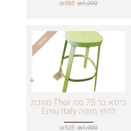
₪
1,200
₪
560
מבצע!
כיסא בר 75 סמ Thor מתכת
לחוץ מנטה Emu Italy
₪
1,900
₪
525