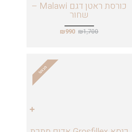
כורסת ראטן דגם Malawi –
שחור
₪
1,700
₪
990
מבצע!
כיסא Grosfillex אדום מתכת